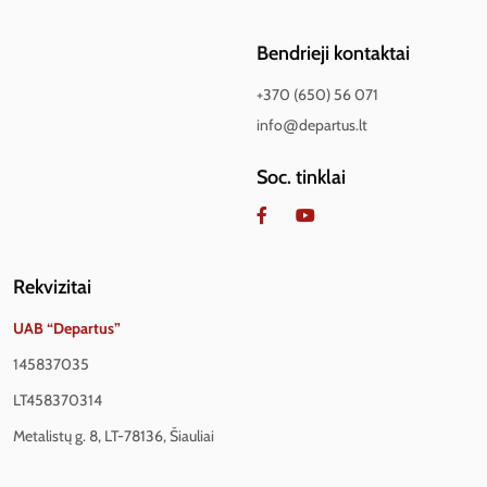
Bendrieji kontaktai
+370 (650) 56 071
info@departus.lt
Soc. tinklai
Rekvizitai
UAB “Departus”
145837035
LT458370314
Metalistų g. 8, LT-78136, Šiauliai