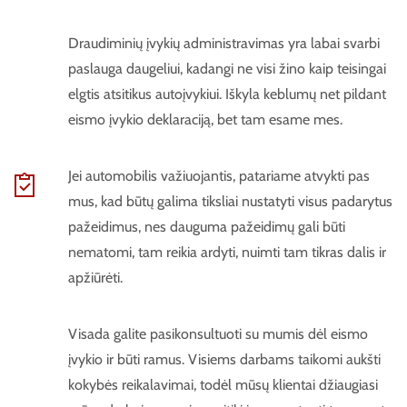
Draudiminių įvykių administravimas yra labai svarbi
paslauga daugeliui, kadangi ne visi žino kaip teisingai
elgtis atsitikus autoįvykiui. Iškyla keblumų net pildant
eismo įvykio deklaraciją, bet tam esame mes.
Jei automobilis važiuojantis, patariame atvykti pas
mus, kad būtų galima tiksliai nustatyti visus padarytus
pažeidimus, nes dauguma pažeidimų gali būti
nematomi, tam reikia ardyti, nuimti tam tikras dalis ir
apžiūrėti.
Visada galite pasikonsultuoti su mumis dėl eismo
įvykio ir būti ramus. Visiems darbams taikomi aukšti
kokybės reikalavimai, todėl mūsų klientai džiaugiasi