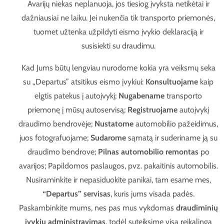
Avarijų niekas neplanuoja, jos tiesiog įvyksta netikėtai ir
dažniausiai ne laiku. Jei nukenčia tik transporto priemonės,
tuomet užtenka užpildyti eismo įvykio deklaraciją ir
susisiekti su draudimu.
Kad Jums būtų lengviau nurodome kokia yra veiksmų seka
su „Departus” atsitikus eismo įvykiui:
Konsultuojame
kaip
elgtis patekus į autoįvykį;
Nugabename
transporto
priemonę į mūsų autoservisą;
Registruojame
autoįvykį
draudimo bendrovėje;
Nustatome
automobilio pažeidimus,
juos fotografuojame;
Sudarome
sąmatą ir suderiname ją su
draudimo bendrove;
Pilnas automobilio remontas
po
avarijos; Papildomos paslaugos, pvz. pakaitinis automobilis.
Nusiraminkite ir nepasiduokite panikai, tam esame mes,
“Departus” servisas
, kuris jums visada padės.
Paskambinkite mums, nes pas mus vykdomas
draudiminių
įvykių administravimas
, todėl suteiksime visą reikalingą