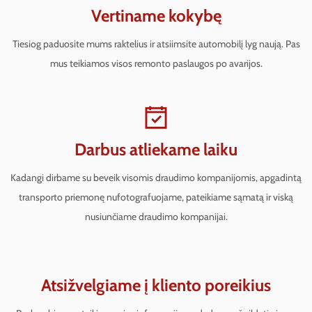
Vertiname kokybę
Tiesiog paduosite mums raktelius ir atsiimsite automobilį lyg naują. Pas
mus teikiamos visos remonto paslaugos po avarijos.
Darbus atliekame laiku
Kadangi dirbame su beveik visomis draudimo kompanijomis, apgadintą
transporto priemonę nufotografuojame, pateikiame sąmatą ir viską
nusiunčiame draudimo kompanijai.
Atsižvelgiame į kliento poreikius