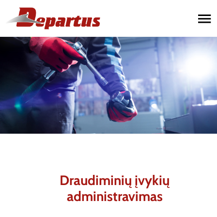
Paslaugos
Automobilių remontas
Sunkvežimių remontas
Priekabų remontas
Draudiminių įvykių
administravimas