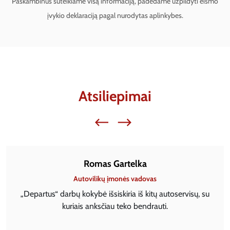
Paskambinus suteikiame visą informaciją, padedame užpildyti eismo
įvykio deklaraciją pagal nurodytas aplinkybes.
Atsiliepimai
Romas Gartelka
Autovilikų įmonės vadovas
„Departus“ darbų kokybė išsiskiria iš kitų autoservisų, su
kuriais anksčiau teko bendrauti.