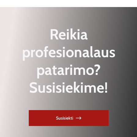
Reikia
profesionalaus
patarimo?
Susisiekime!
Susisiekti