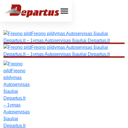
Paslaugos
Automobilių remontas
Sunkvežimių remontas
Priekabų remontas