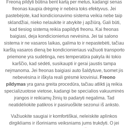
Freoną pildyti būtina bent kartą per metus, kadangi senas
freonas kaupia drėgmę ir nebėra toks efektyvus. Jei
pastebėjote, kad kondicionavimo sistema veikia nebe taip
sklandžiai, nieko nelaukite ir atvykite į apžiūrą. Gali būti,
kad tiesiog sistemą reikia papildyti freonu. Kai freonas
baigiasi, deja kondicionierius nevėsina. Jei tai salono
sistema ir ne vasaros laikas, galima to ir nepastebėti, tačiau
karštą vasaros dieną be kondicionieriaus važiuoti transporto
priemone yra sudėtinga, nes temperatūra pakyla iki tokio
karščio, kad sėdėti, susikaupti ir gerai jaustis tampa
neįmanoma. Jei freonas baigiasi auto šaldytuve, tuomet jis
nebevėsina ir iškyla reali grėsmė kroviniui.
Freono
pildymas
yra gana greita procedūra, tačiau atlikti ją reikia
specializuotose vietose, kadangi be specialios vakuuminės
įrangos ir reikiamų žinių to padaryti negalima. Tad
neatidėliokite patikros ir pasiruoškite sezonui iš anksto.
Važiuokite saugiai ir komfortiškai, neleiskite aplinkos
dirgikliams ir išoriniams veiksniams jums trukdyti. O jei