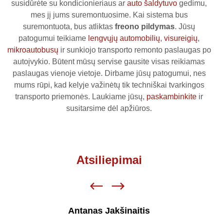
susidūrėte su kondicionieriaus ar
auto šaldytuvo
gedimu,
mes jį jums suremontuosime. Kai sistema bus
suremontuota, bus atliktas
freono pildymas
. Jūsų
patogumui teikiame
lengvųjų automobilių
,
visureigių
,
mikroautobusų
ir sunkiojo transporto remonto paslaugas po
autoįvykio. Būtent mūsų servise gausite visas reikiamas
paslaugas vienoje vietoje. Dirbame jūsų patogumui, nes
mums rūpi, kad kelyje važinėtų tik techniškai tvarkingos
transporto priemonės. Laukiame jūsų,
paskambinkite
ir
susitarsime dėl apžiūros.
Atsiliepimai
Antanas Jakšinaitis