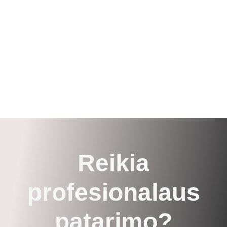
Reikia
profesionalaus
patarimo?