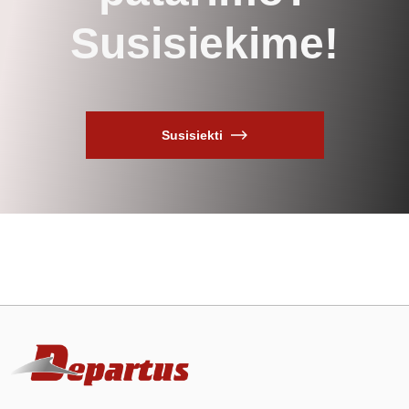
Susisiekime!
Susisiekti