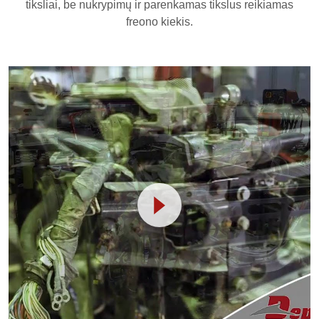
tiksliai, be nukrypimų ir parenkamas tikslus reikiamas
freono kiekis.