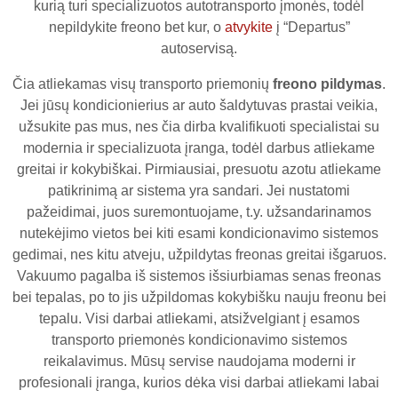
kurią turi specializuotos autotransporto įmonės, todėl
nepildykite freono bet kur, o
atvykite
į “Departus”
autoservisą.
Čia atliekamas visų transporto priemonių
freono pildymas
.
Jei jūsų kondicionierius ar auto šaldytuvas prastai veikia,
užsukite pas mus, nes čia dirba kvalifikuoti specialistai su
modernia ir specializuota įranga, todėl darbus atliekame
greitai ir kokybiškai. Pirmiausiai, presuotu azotu atliekame
patikrinimą ar sistema yra sandari. Jei nustatomi
pažeidimai, juos suremontuojame, t.y. užsandarinamos
nutekėjimo vietos bei kiti esami kondicionavimo sistemos
gedimai, nes kitu atveju, užpildytas freonas greitai išgaruos.
Vakuumo pagalba iš sistemos išsiurbiamas senas freonas
bei tepalas, po to jis užpildomas kokybišku nauju freonu bei
tepalu. Visi darbai atliekami, atsižvelgiant į esamos
transporto priemonės kondicionavimo sistemos
reikalavimus. Mūsų servise naudojama moderni ir
profesionali įranga, kurios dėka visi darbai atliekami labai