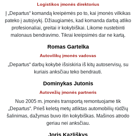
Logistikos įmonės direktorius
Į „Departus“ komandą kreipėmės po to, kai įmonės vilkikas
pateko į autoįvykį. Džiaugiamės, kad komanda darbą atliko
profesionaliai, greitai ir kokybiškai. Likome nustebinti
malonaus bendravimo. Tikrai kreipsimės dar ne kartą.
Romas Gartelka
Autovilikų įmonės vadovas
„Departus“ darbų kokybė išsiskiria iš kitų autoservisų, su
kuriais anksčiau teko bendrauti.
Dominykas Jutonis
Autovežių įmonės partneris
Nuo 2005 m. įmonės transportą remontuojame tik
„Departus“. Prieš keletą metų atliktas automobilių rūdžių
šalinimas, dažymas buvo itin kokybiškas. Mašinos atrodo
geriau nei anksčiau.
Joris Kazliškys