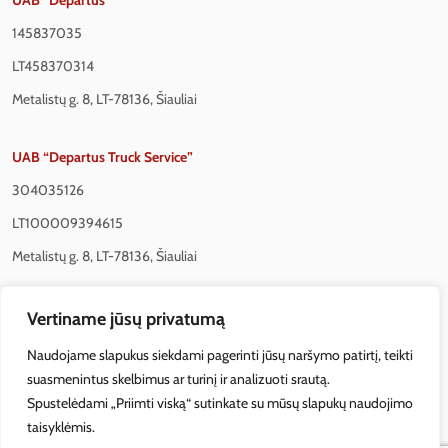
UAB “Departus”
145837035
LT458370314
Metalistų g. 8, LT-78136, Šiauliai
UAB “Departus Truck Service”
304035126
LT100009394615
Metalistų g. 8, LT-78136, Šiauliai
UAB “Departus Transport”
Vertiname jūsų privatumą
304152407
Naudojame slapukus siekdami pagerinti jūsų naršymo patirtį, teikti
suasmenintus skelbimus ar turinį ir analizuoti srautą.
LT100009904815
Spustelėdami „Priimti viską“ sutinkate su mūsų slapukų naudojimo
Metalistų g. 8, LT-78136, Šiauliai
taisyklėmis.