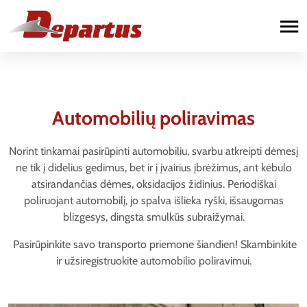
Paslaugos
Automobilių remontas
Automobilių poliravimas
Sunkvežimių remontas
Norint tinkamai pasirūpinti automobiliu, svarbu atkreipti dėmesį
ne tik į didelius gedimus, bet ir į įvairius įbrėžimus, ant kėbulo
Priekabų remontas
atsirandančias dėmes, oksidacijos židinius. Periodiškai
poliruojant automobilį, jo spalva išlieka ryški, išsaugomas
blizgesys, dingsta smulkūs subraižymai.
Pasirūpinkite savo transporto priemone šiandien! Skambinkite
ir užsiregistruokite automobilio poliravimui.