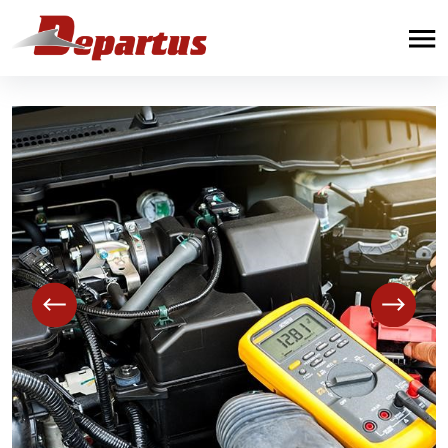
Paslaugos
Automobilių remontas
Sunkvežimių remontas
Priekabų remontas