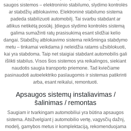
saugos sistemos – elektroninio stabilumo, slydimo kontrolės
ar stabdžių atblokavimo. Elektroninė stabilumo sistema
padeda stabilizuoti automobilį. Tai svarbu stabdant ar
atlikus netikėtą posūkį. Įdiegus slydimo kontrolės sistemą
galima sumažinti ratų prasisukimą esant slidžiai kelio
dangai. Stabdžių atblokavimo sistema reikšminga stabdymo
metu – tinkamai veikdama ji neleidžia ratams užsiblokuoti,
kai yra stabdoma. Taip net staigiai stabdant automobilis gali
išlikti stabilus. Visos šios sistemos yra reikalingos, siekiant
naudotis saugia transporto priemone. Tad kviečiame
pasinaudoti autoelektriko paslaugomis ir sistemas patikrinti
arba, esant reikalui, remontuoti.
Apsaugos sistemų instaliavimas /
šalinimas / remontas
Saugiam ir tvarkingam automobiliui yra būtina apsaugos
sistema. Atsižvelgiant į automobilio vertę, vagysčių dažnį,
modelį, gamybos metus ir komplektaciją, rekomenduojama