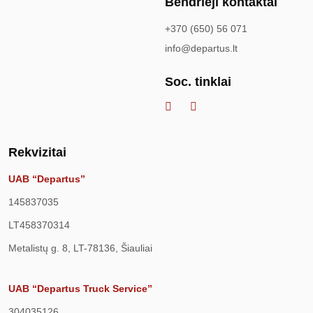
Bendrieji kontaktai
+370 (650) 56 071
info@departus.lt
Soc. tinklai
Rekvizitai
UAB “Departus”
145837035
LT458370314
Metalistų g. 8, LT-78136, Šiauliai
UAB “Departus Truck Service”
304035126