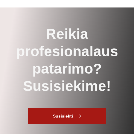
Reikia
profesionalaus
patarimo?
Susisiekime!
Susisiekti