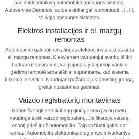
pasirinkti pritaikytą automobilio apsaugos sistemą.
Autoservise
Departus
autoelektrikai gali sumontuoti I, II, III,
VI lygio apsaugos sistemas.
Elektros instaliacijos ir el. mazgų
remontas
Automobiliui gali būti reikalingas elektros instaliacijos arba
el. mazgų remontas. Kiekvienam vairuotojui svarbu išlikti
budriam ir susirūpinti, kai įsijungia įspėjamoji variklio
gedimų lemputė arba aiškiai suprantama, kad sistema
tinkamai neveikia. Naudojant pažangią diagnostinę įrangą,
greitai nustatomas gedimas.
Vaizdo registratorių montavimas
Norint išvengti nereikalingų ginčų eismo įvykių metu,
naudinga turėti vaizdo registratorių. Jis fiksuoja vaizdą,
esantį prieš ir už automobilio. Taip važiuoti galite dar
ramiau. Automobilių elektroniką diegiantys ir tvarkantys