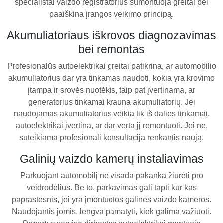
specialistai vaizdo registratorius sumontuoja greitai bei
paaiškina įrangos veikimo principą.
Akumuliatoriaus iškrovos diagnozavimas
bei remontas
Profesionalūs autoelektrikai greitai patikrina, ar automobilio
akumuliatorius dar yra tinkamas naudoti, kokia yra krovimo
įtampa ir srovės nuotėkis, taip pat įvertinama, ar
generatorius tinkamai krauna akumuliatorių. Jei
naudojamas akumuliatorius veikia tik iš dalies tinkamai,
autoelektrikai įvertina, ar dar verta jį remontuoti. Jei ne,
suteikiama profesionali konsultacija renkantis naują.
Galinių vaizdo kamerų instaliavimas
Parkuojant automobilį ne visada pakanka žiūrėti pro
veidrodėlius. Be to, parkavimas gali tapti kur kas
paprastesnis, jei yra įmontuotos galinės vaizdo kameros.
Naudojantis jomis, lengva pamatyti, kiek galima važiuoti.