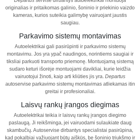
Departus
servise dirbantys autoelektrikai montuoja
originalias ir pritaikomas galinio, šoninio ir priekinio vaizdo
kameras, kurios suteikia galimybę vairuojant jaustis
saugiau.
Parkavimo sistemų montavimas
Autoelektrikai gali pasirūpinti ir parkavimo sistemų
montavimu. Jos yra ypač naudingos, norintiems saugiai ir
tiksliai parkuoti transporto priemonę. Montuojamą sistemą
sudaro keturi išorėje montuojami davikliai, kurie leidžia
vairuotojui žinoti, kaip arti kliūties jis yra.
Departus
autoservise parkavimo sistemų montavimas atliekamas itin
greitai ir profesionaliai.
Laisvų rankų įrangos diegimas
Autoelektrikai teikia ir laisvų rankų įrangos diegimo
paslaugą. Ji reikšminga, jei vairuodami sulaukiate daug
skambučių. Autoservise dirbantys specialistai pasirūpina,
kad pokalbiai važiuojant būtų aiškūs, be šoninio triukšmo ir