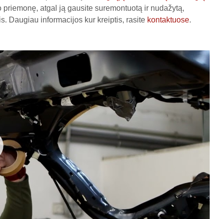
o priemonę, atgal ją gausite suremontuotą ir nudažytą,
Daugiau informacijos kur kreiptis, rasite
kontaktuose
.