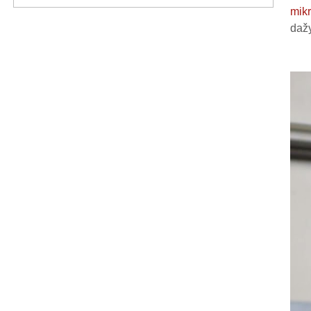
mik
dažy