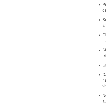
Pi
ga
Se
an
Gl
ne
Šl
ik
Gr
Da
ne
vi
No
au