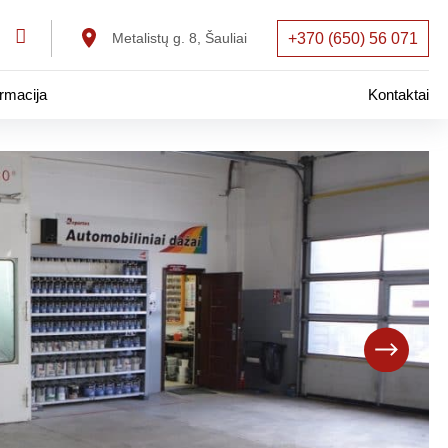
Metalistų g. 8, Šauliai
+370 (650) 56 071
rmacija
Kontaktai
montas
emontas
tas