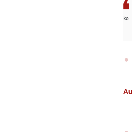
 į autoįvykį. Džiaugiamės, kad komanda darbą atliko
bendravimo. Tikrai kreipsimės dar ne kartą.
Au