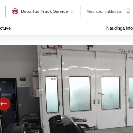
Paslaugos
Departus Truck Service
Mes soc. tinkluose:
otuvė
Naudinga info
Automobilių re
Sunkvežimių r
Priekabų remon