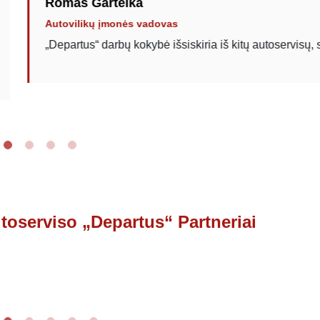
Romas Gartelka
Autovilikų įmonės vadovas
„Departus“ darbų kokybė išsiskiria iš kitų autoservisų, su kuriai
toserviso „Departus“ Partneriai