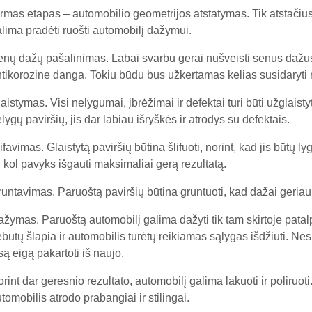
rmas etapas – automobilio geometrijos atstatymas. Tik atstačius
lima pradėti ruošti automobilį dažymui.
nų dažų pašalinimas. Labai svarbu gerai nušveisti senus dažus i
tikorozine danga. Tokiu būdu bus užkertamas kelias susidaryti r
aistymas. Visi nelygumai, įbrėžimai ir defektai turi būti užglaisty
lygų paviršių, jis dar labiau išryškės ir atrodys su defektais.
ifavimas. Glaistytą paviršių būtina šlifuoti, norint, kad jis būtų l
i kol pavyks išgauti maksimaliai gerą rezultatą.
untavimas. Paruoštą paviršių būtina gruntuoti, kad dažai geriau 
žymas. Paruoštą automobilį galima dažyti tik tam skirtoje patal
būtų šlapia ir automobilis turėtų reikiamas sąlygas išdžiūti. Nes
są eigą pakartoti iš naujo.
rint dar geresnio rezultato, automobilį galima lakuoti ir poliruoti
tomobilis atrodo prabangiai ir stilingai.