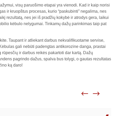
žymui, visų paruošimo etapai yra vienodi. Kad ir kaip norisi
gas ir kruopštus procesas, kurio “paskubinti” negalima, nes
į rezultatą, nes jei iš pradžių kokybė ir atrodys gera, laikui
omobilio kėbulo nelygumai. Tinkamų dažų parinkimas taip pat
te. Taupant ir atliekant darbus nekvalifikuotame servise,
Kėbulas gali nebūti padengtas antikorozine danga, prastai
g rūpesčių ir darbus reikės pakartoti dar kartą. Dažų
ndens pagrindo dažus, spalva bus tolygi, o gautas rezultatas
žino ką daro!