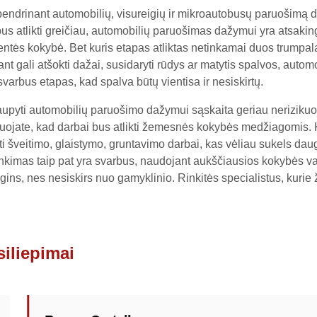
endrinant automobilių, visureigių ir mikroautobusų paruošimą da
us atlikti greičiau, automobilių paruošimas dažymui yra atsakin
ntės kokybė. Bet kuris etapas atliktas netinkamai duos trumpalaik
nt gali atšokti dažai, susidaryti rūdys ar matytis spalvos, aut
svarbus etapas, kad spalva būtų vientisa ir nesiskirtų.
upyti automobilių paruošimo dažymui sąskaita geriau nerizikuoki
kuojate, kad darbai bus atlikti žemesnės kokybės medžiagomis. 
kti šveitimo, glaistymo, gruntavimo darbai, kas vėliau sukels dau
nkimas taip pat yra svarbus, naudojant aukščiausios kokybės va
gins, nes nesiskirs nuo gamyklinio. Rinkitės specialistus, kurie 
siliepimai