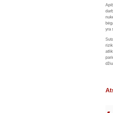
Apib
darb
nuke
bėga
yra 
Suta
rizi
atli
pari
džiu
At