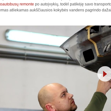
roautobusų remonte
po autoįvykių, todėl patikėję savo transport
mas atliekamas aukščiausios kokybės vandens pagrindo dažais. 