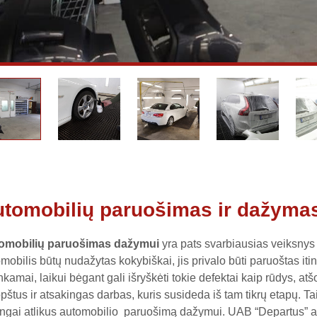
tomobilių paruošimas ir dažyma
omobilių paruošimas dažymui
yra pats svarbiausias veiksnys
mobilis būtų nudažytas kokybiškai, jis privalo būti paruoštas itin
nkamai, laikui bėgant gali išryškėti tokie defektai kaip rūdys, a
pštus ir atsakingas darbas, kuris susideda iš tam tikrų etapų. Ta
ingai atlikus automobilio paruošimą dažymui. UAB “Departus” a