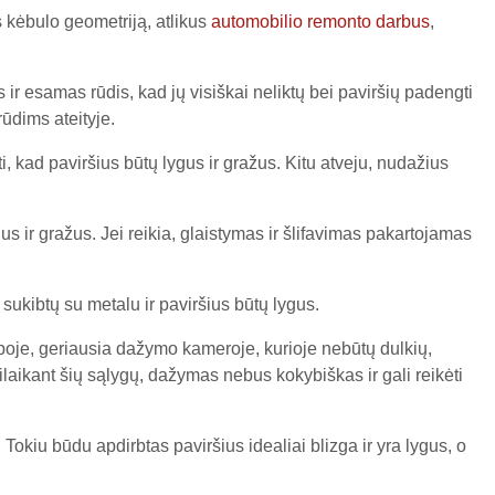
 kėbulo geometriją, atlikus
automobilio remonto darbus
,
r esamas rūdis, kad jų visiškai neliktų bei paviršių padengti
ūdims ateityje.
ti, kad paviršius būtų lygus ir gražus. Kitu atveju, nudažius
ygus ir gražus. Jei reikia, glaistymas ir šlifavimas pakartojamas
sukibtų su metalu ir paviršius būtų lygus.
poje, geriausia dažymo kameroje, kurioje nebūtų dulkių,
ilaikant šių sąlygų, dažymas nebus kokybiškas ir gali reikėti
. Tokiu būdu apdirbtas paviršius idealiai blizga ir yra lygus, o