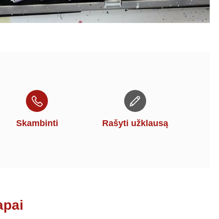
Skambinti
Rašyti užklausą
apai