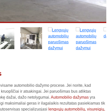
s
 visame automobilio dažymo procese. Jei norite, kad
 kruopščiai ir atsakingai. Jei paruošimas bus atliktas
tšokę dažai, dažo netolygumai.
Automobilio dažymas
yra
igi maksimaliai geras ir ilagalaikis rezultatas pasiekiamas tik
utoservisas specializuojasi
lengvųjų automobilių, visureigių,