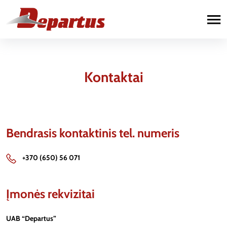
Paslaugos
Automobilių remontas
Kontaktai
Sunkvežimių remontas
Priekabų remontas
Bendrasis kontaktinis tel. numeris
+370 (650) 56 071
Įmonės rekvizitai
UAB “Departus”