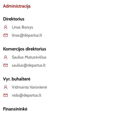
Administracija
Direktorius
Linas Barsys
linas@departus.lt
Komercijos direktorius
Saulius Matuzevičius
saulius@departus.lt
Vyr. buhalterė
Vidmanta Varonienė
vida@departus.lt
Finansininkė