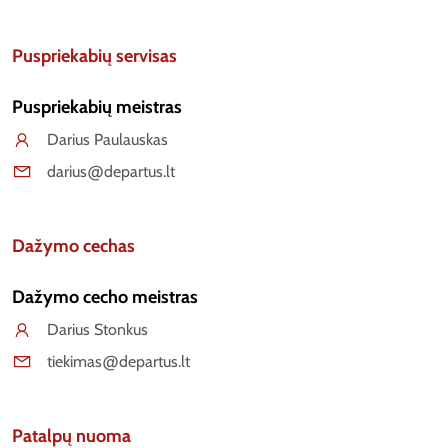
Puspriekabių servisas
Puspriekabių meistras
Darius Paulauskas
darius@departus.lt
Dažymo cechas
Dažymo cecho meistras
Darius Stonkus
tiekimas@departus.lt
Patalpų nuoma