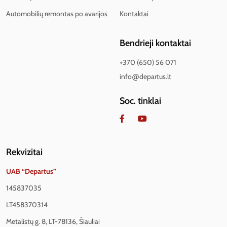
Automobilių remontas po avarijos
Kontaktai
Bendrieji kontaktai
+370 (650) 56 071
info@departus.lt
Soc. tinklai
Rekvizitai
UAB “Departus”
145837035
LT458370314
Metalistų g. 8, LT-78136, Šiauliai