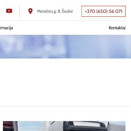
Metalistų g. 8, Šauliai
+370 (650) 56 071
rmacija
Kontaktai
ontas
ontas
as