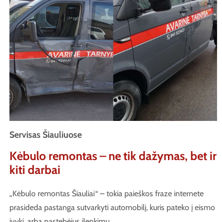
Servisas Šiauliuose
Kėbulo remontas – ne tik dažymas, bet ir
kiti darbai
„Kėbulo remontas Šiauliai“ – tokia paieškos fraze internete
prasideda pastanga sutvarkyti automobilį, kuris pateko į eismo
įvykį, arba pastebėjus įlenkimų,…