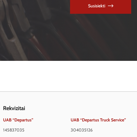
Susisiekti
Rekvizitai
UAB “Departus”
UAB “Departus Truck Service”
145837035
304035126