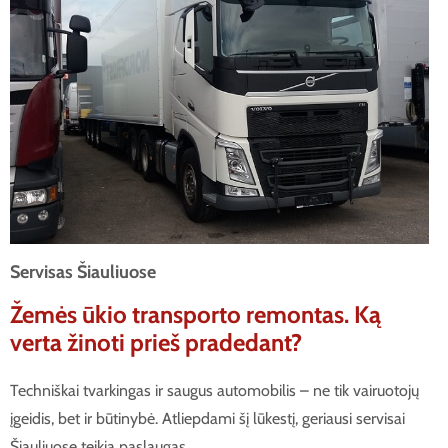
Servisas Šiauliuose
Žemės ūkio transporto remontas. Ką
verta žinoti prieš pradedant?
Techniškai tvarkingas ir saugus automobilis – ne tik vairuotojų
įgeidis, bet ir būtinybė. Atliepdami šį lūkestį, geriausi servisai
Šiauliuose teikia paslaugas,…