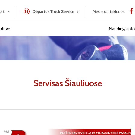
Paslaugos
ort
Departus Truck Service
Mes soc. tinkluose:
otuvė
Naudinga info
Automobilių rem
Sunkvežimių rem
Priekabų remont
Servisas Šiauliuose