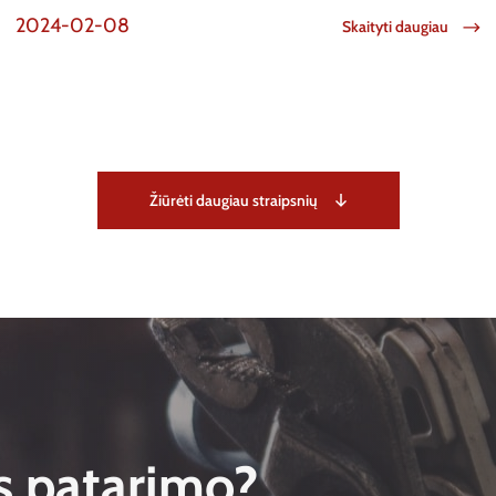
2024-02-08
Skaityti daugiau
Žiūrėti daugiau straipsnių
s patarimo?