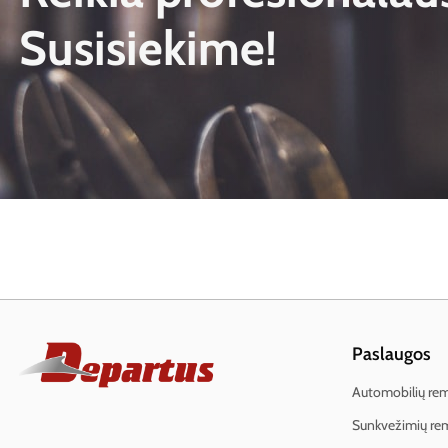
Susisiekime!
Paslaugos
Automobilių re
Sunkvežimių re