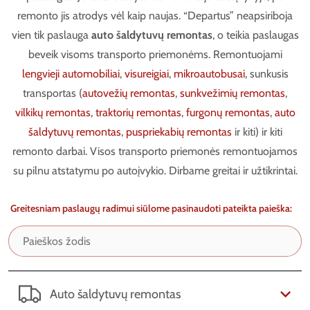
remonto jis atrodys vėl kaip naujas. “Departus” neapsiriboja
vien tik paslauga
auto šaldytuvų remontas
, o teikia paslaugas
beveik visoms transporto priemonėms. Remontuojami
lengvieji automobiliai
,
visureigiai
,
mikroautobusai
, sunkusis
transportas (
autovežių remontas
,
sunkvežimių remontas
,
vilkikų remontas
,
traktorių remontas
,
furgonų remontas
,
auto
šaldytuvų remontas
,
puspriekabių remontas
ir kiti) ir kiti
remonto darbai. Visos transporto priemonės remontuojamos
su pilnu atstatymu po autoįvykio. Dirbame greitai ir užtikrintai.
Greitesniam paslaugų radimui siūlome pasinaudoti pateikta paieška:
Auto šaldytuvų remontas