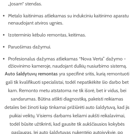
„Josam“ stendas.
Metalo kaitinimas atliekamas su indukciniu kaitinimo aparatu
nenaudojant atviros ugnies.
Izoterminio kėbulo remontas, keitimas.
Paruošimas dažymui.
Profesionalus dažymas atliekamas “Nova Verta” dažymo -
džiovinimo kameroje, naudojant dulkių nusiurbimo sistemą.
Auto šaldytuvų remontas
yra specifinė sritis, kurią remontuoti
gali tik kvalifikuoti specialistai, todėl nepatikėkite šio darbo bet
kam. Remonto metu atstatoma ne tik išorė, bet ir vidus, bei
sandarumas. Būtina atlikti diagnostiką, pakeisti reikiamas
detales bei žinoti kaip tinkamai prižiūrėti auto šaldytuvą, kad jis
puikiai veiktų. Visiems darbams keliami aukšti reikalavimai,
todėl būsite užtikrinti, kad gausite tik aukščiausios kokybės
paslaugas. Jei auto šaldytuvas nukentėjo autoįvykyje, po