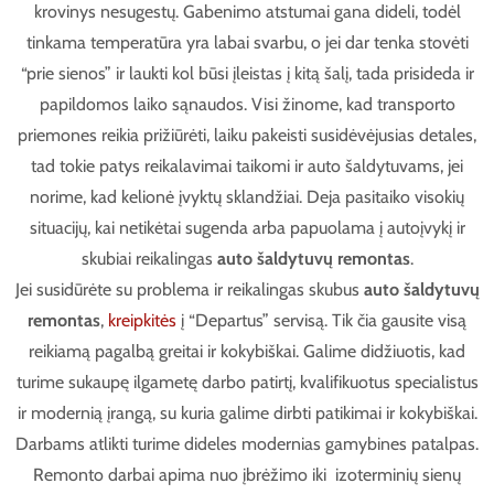
krovinys nesugestų. Gabenimo atstumai gana dideli, todėl
tinkama temperatūra yra labai svarbu, o jei dar tenka stovėti
“prie sienos” ir laukti kol būsi įleistas į kitą šalį, tada prisideda ir
papildomos laiko sąnaudos. Visi žinome, kad transporto
priemones reikia prižiūrėti, laiku pakeisti susidėvėjusias detales,
tad tokie patys reikalavimai taikomi ir auto šaldytuvams, jei
norime, kad kelionė įvyktų sklandžiai. Deja pasitaiko visokių
situacijų, kai netikėtai sugenda arba papuolama į autoįvykį ir
skubiai reikalingas
auto šaldytuvų remontas
.
Jei susidūrėte su problema ir reikalingas skubus
auto šaldytuvų
remontas
,
kreipkitės
į “Departus” servisą. Tik čia gausite visą
reikiamą pagalbą greitai ir kokybiškai. Galime didžiuotis, kad
turime sukaupę ilgametę darbo patirtį, kvalifikuotus specialistus
ir modernią įrangą, su kuria galime dirbti patikimai ir kokybiškai.
Darbams atlikti turime dideles modernias gamybines patalpas.
Remonto darbai apima nuo įbrėžimo iki izoterminių sienų