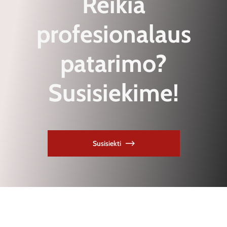
Reikia
profesionalaus
patarimo?
Susisiekime!
Susisiekti