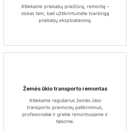
Skaityti apie paslaugą
Atliekame priekabų priežiūrą, remontą –
viskas tam, kad užtikrintumėte tvarkingą
priekabų eksploatavimą.
Žemės ūkio transporto remontas
Skaityti apie paslaugą
Atliekame reguliarius žemės ūkio
transporto priemonių patikrinimus,
profesionaliai ir greitai remontuojame ir
taisome.