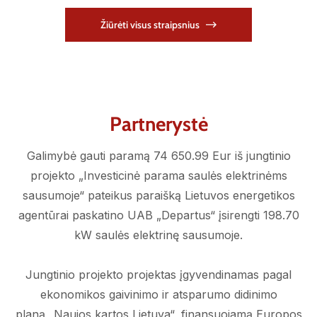
Žiūrėti visus straipsnius
Partnerystė
Galimybė gauti paramą 74 650.99 Eur iš jungtinio
projekto „Investicinė parama saulės elektrinėms
sausumoje“ pateikus paraišką Lietuvos energetikos
agentūrai paskatino UAB „Departus“ įsirengti 198.70
kW saulės elektrinę sausumoje.
Jungtinio projekto projektas įgyvendinamas pagal
ekonomikos gaivinimo ir atsparumo didinimo
planą „Naujos kartos Lietuva“, finansuojamą Europos