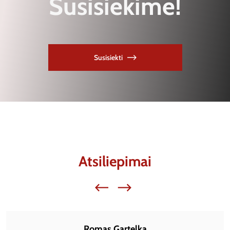
Susisiekime!
Susisiekti
Atsiliepimai
Romas Gartelka