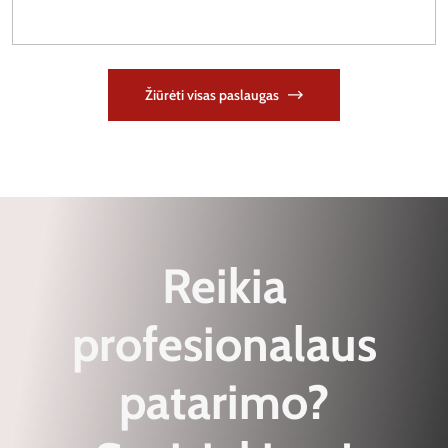
Žiūrėti visas paslaugas
Reikia
profesionalaus
patarimo?