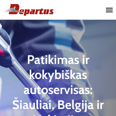
Paslaugos
Automobilių remontas
Sunkvežimių remontas
Patikimas ir
Priekabų remontas
kokybiškas
autoservisas:
Šiauliai, Belgija ir