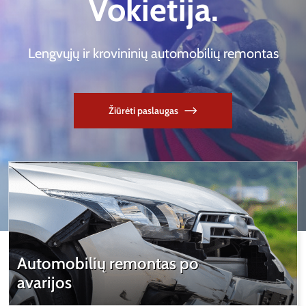
Vokietija.
Lengvųjų ir krovininių automobilių remontas
Žiūrėti paslaugas
Automobilių remontas po
avarijos