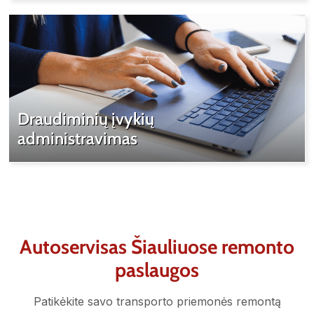
Draudiminių įvykių
administravimas
Autoservisas Šiauliuose remonto
paslaugos
Patikėkite savo transporto priemonės remontą